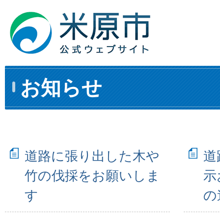
お知らせ
道路に張り出した木や
道
竹の伐採をお願いしま
示
す
の