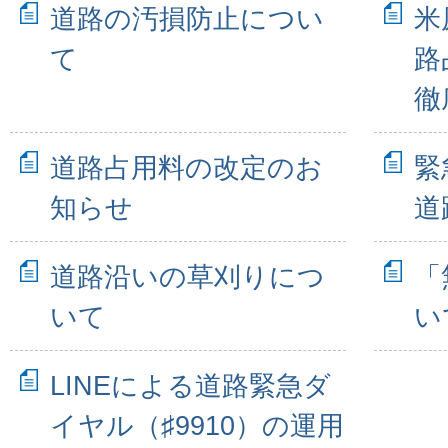
道路の汚損防止につい
米
て
路
徹
道路占用料の改定のお
緊
知らせ
道
道路沿いの草刈りにつ
「
いて
い
LINEによる道路緊急ダ
イヤル（♯9910）の運用