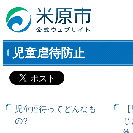
児童虐待防止
児童虐待ってどんなも
【
の?
じ
絡