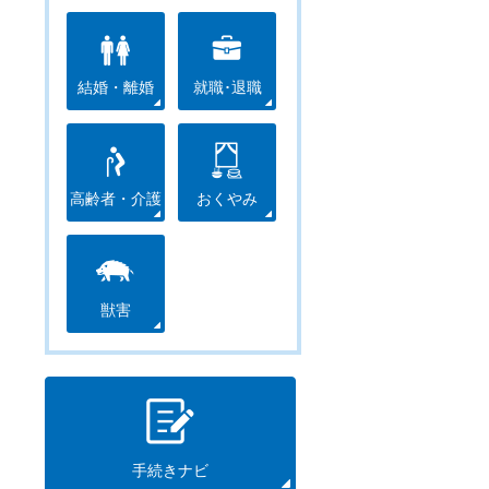
結婚・離婚
就職･退職
高齢者・介護
おくやみ
獣害
手続きナビ