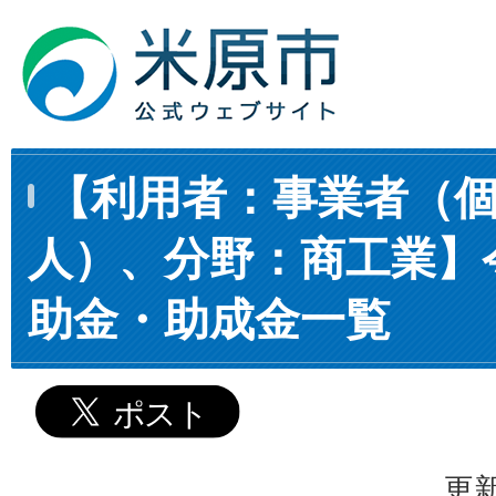
【利用者：事業者（
人）、分野：商工業】令
助金・助成金一覧
更新