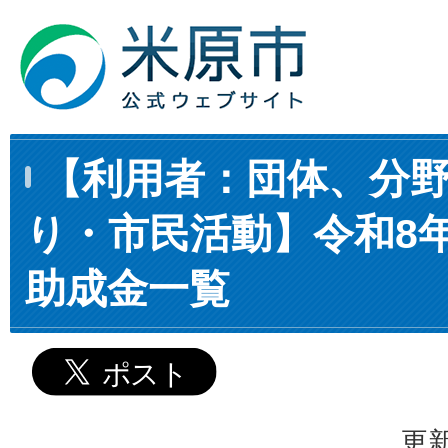
【利用者：団体、分
り・市民活動】令和8年
助成金一覧
更新