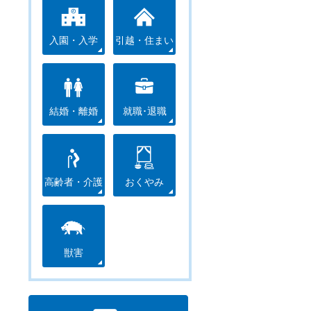
入園・入学
引越・住まい
結婚・離婚
就職･退職
高齢者・介護
おくやみ
獣害