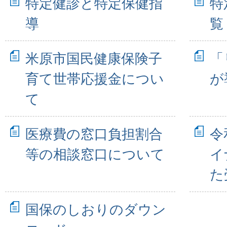
特定健診と特定保健指
特
導
覧
米原市国民健康保険子
「
育て世帯応援金につい
が
て
医療費の窓口負担割合
令
等の相談窓口について
イ
た
国保のしおりのダウン