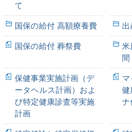
て
国保の給付 高額療養費
出
国保の給付 葬祭費
米
間
保健事業実施計画（デ
マ
ータヘルス計画）およ
健
び特定健康診査等実施
ナ
計画