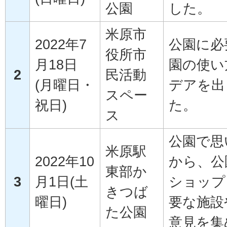
公園
した。
米原市
2022年7
公園に必
役所市
月18日
園の使い
2
民活動
(月曜日・
デアを出
スペー
祝日)
た。
ス
公園で思
米原駅
2022年10
から、公
東部か
3
月1日(土
ショップ
きつば
曜日)
要な施設
た公園
意見を集