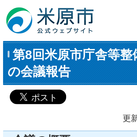
第8回米原市庁舎等整
の会議報告
更新