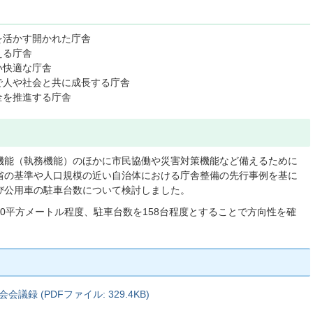
を活かす開かれた庁舎
える庁舎
い快適な庁舎
で人や社会と共に成長する庁舎
全を推進する庁舎
機能（執務機能）のほかに市民協働や災害対策機能など備えるために
省の基準や人口規模の近い自治体における庁舎整備の先行事例を基に
び公用車の駐車台数について検討しました。
00平方メートル程度、駐車台数を158台程度とすることで方向性を確
録 (PDFファイル: 329.4KB)