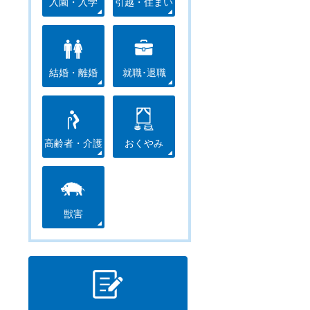
入園・入学
引越・住まい
結婚・離婚
就職･退職
高齢者・介護
おくやみ
獣害