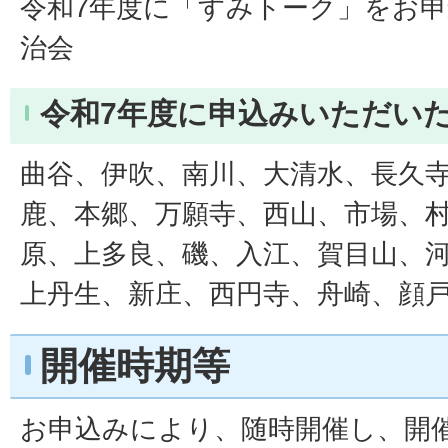
令和7年度に「すみトーク」をお
治会
令和7年度に申込みいただい
曲谷、伊吹、南川、大清水、長久
鹿、本郷、万願寺、西山、市場、
原、上多良、磯、入江、賀目山、
上丹生、新庄、西円寺、舟崎、顔
開催時期等
お申込みにより、随時開催し、開