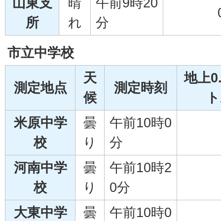
山東支
晴
午前9時20
所
れ
分
市立中学校
天
地上0
測定地点
測定時刻
候
ト
米原中学
曇
午前10時0
校
り
分
河南中学
曇
午前10時2
校
り
0分
大東中学
曇
午前10時0