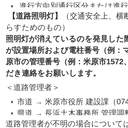
進行方向別通行区分または進行
【道路照明灯】
（交通安全上、横
減速マーク
らすためのもの）
外側線
照明灯が消えているのを発見した
グリーンベルト
が設置場所および電柱番号（例：マ
原市の管理番号（例：米原市1572、
だき連絡をお願いします。
＜道路管理者＞
市道 → 米原市役所 建設課（0749-
県道 → 長浜土木事務所 管理調整課
道路管理者が不明の場合については
6639）