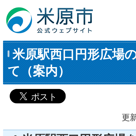
米原駅西口円形広場
て（案内）
更新