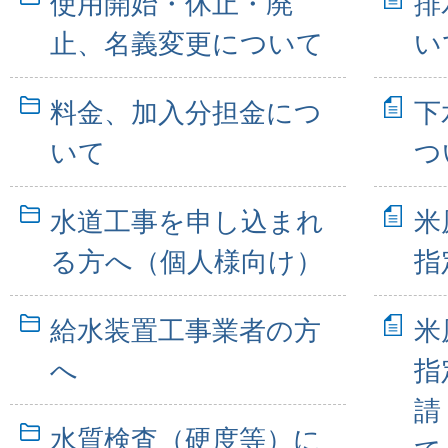
使用開始・休止・廃
排
止、名義変更について
い
料金、加入分担金につ
下
いて
つ
水道工事を申し込まれ
米
る方へ（個人様向け）
指
給水装置工事業者の方
米
へ
指
請
水質検査（硬度等）に