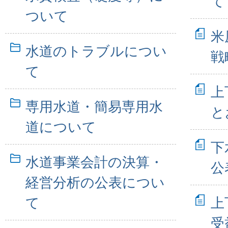
て
ついて
米
水道のトラブルについ
戦
て
上
専用水道・簡易専用水
と
道について
下
水道事業会計の決算・
公
経営分析の公表につい
て
上
受