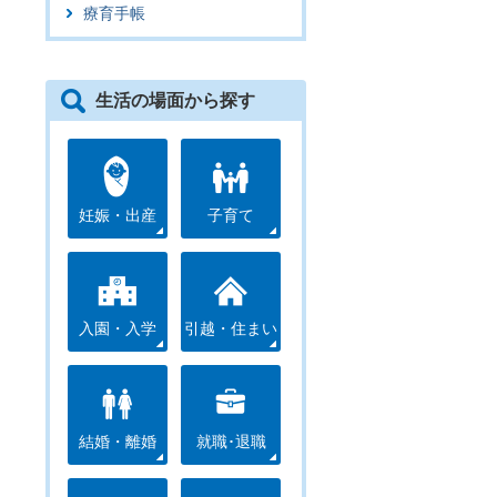
療育手帳
生活の場面から探す
妊娠・出産
子育て
入園・入学
引越・住まい
結婚・離婚
就職･退職