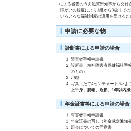
による審査のうえ滋賀県知事から交付
障がいの程度により1級から3級まで
いろいろな福祉制度の適用を受けるた
申請に必要な物
診断書による申請の場合
障害者手帳申請書
診断書（精神障害者保健福祉手
のもの）
印鑑
写真（たて4センチメートル×よ
上半身、脱帽、近影、1年以内撮
年金証書等による申請の場合
障害者手帳申請書
年金証書の写し（年金裁定通知
照会についての同意書