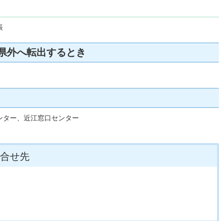
帳
県外へ転出するとき
。
ンター、近江窓口センター
合せ先