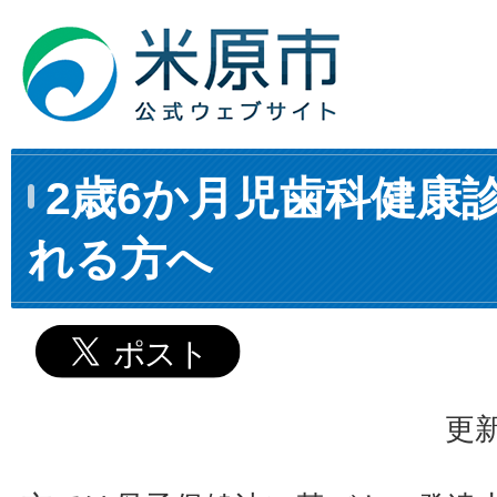
2歳6か月児歯科健康
れる方へ
更新