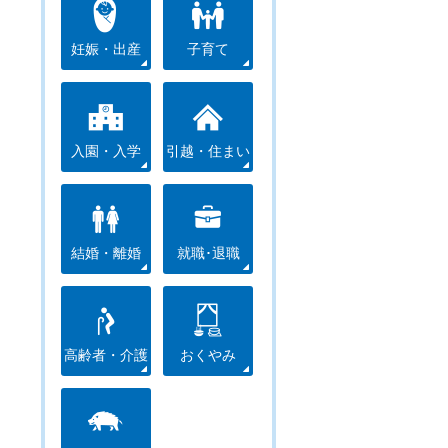
妊娠・出産
子育て
入園・入学
引越・住まい
結婚・離婚
就職･退職
高齢者・介護
おくやみ