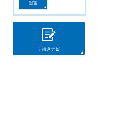
獣害
手続きナビ