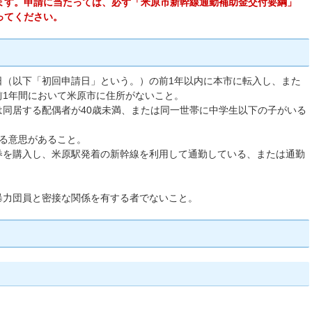
ます。申請に当たっては、必ず「米原市新幹線通勤補助金交付要綱」
ってください。
日（以下「初回申請日」という。）の前1年以内に本市に転入し、また
前1年間において米原市に住所がないこと。
は同居する配偶者が40歳未満、または同一世帯に中学生以下の子がいる
する意思があること。
券を購入し、米原駅発着の新幹線を利用して通勤している、または通勤
暴力団員と密接な関係を有する者でないこと。