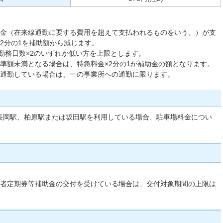
急料金（在来線通勤に要する費用を超えて支払われるものをいう。）が支
2分の1を補助額から減じます。
たは勤務日数×2のいずれか低い方を上限とします。
が基準額未満となる場合は、特急料金×2分の1が補助金の額となります。
所に通勤している場合は、一の事業所への通勤に限ります。
長岡駅、柏原駅または坂田駅を利用している場合、駐車場料金につい
勤者定期券等補助金の交付を受けている場合は、交付対象期間の上限は