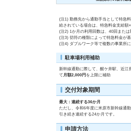
(注1) 勤務先から通勤手当として特
給されている場合は、特急料金支給額×
(注2) 1か月の利用回数は、40回ま
(注3) 切符の種類によって特急料金
(注4) ダブルワーク等で複数の事業
駐車場利用補助
新幹線通勤に際して、醒ケ井駅、近江
て
月額2,000円
を上限に補助
交付対象期間
最大：連続する36か月
ただし、令和6年度に米原市新幹線通
引き続き連続する24か月です。
申請方法