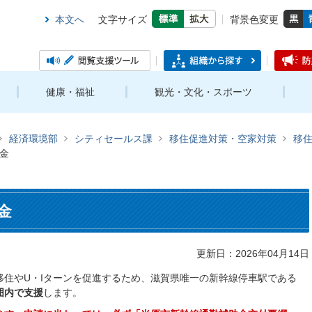
本文へ
文字サイズ
背景色変更
健康・福祉
観光・文化・スポーツ
経済環境部
シティセールス課
移住促進対策・空家対策
移
金
金
更新日：2026年04月14日
移住やU・Iターンを促進するため、滋賀県唯一の新幹線停車駅である
囲内で支援
します。