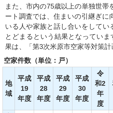
また、市内の75歳以上の単独世帯
ート調査では、住まいの引継ぎに
いる人や家族と話し合いをしてい
とどまるという結果となっていま
果は、「第3次米原市空家等対策計
空家件数（単位：戸）
令
平成
平成
平成
平成
地
和2
19
28
29
30
域
年
年度
年度
年度
年度
度