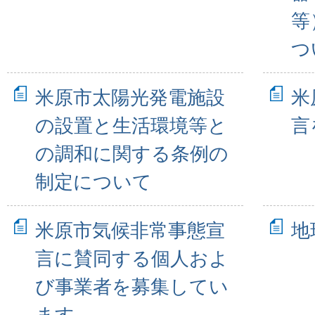
等
つ
米原市太陽光発電施設
米
の設置と生活環境等と
言
の調和に関する条例の
制定について
米原市気候非常事態宣
地
言に賛同する個人およ
び事業者を募集してい
ます