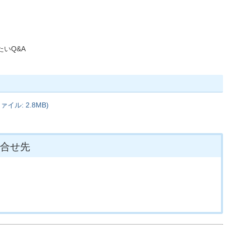
いQ&A
イル: 2.8MB)
合せ先