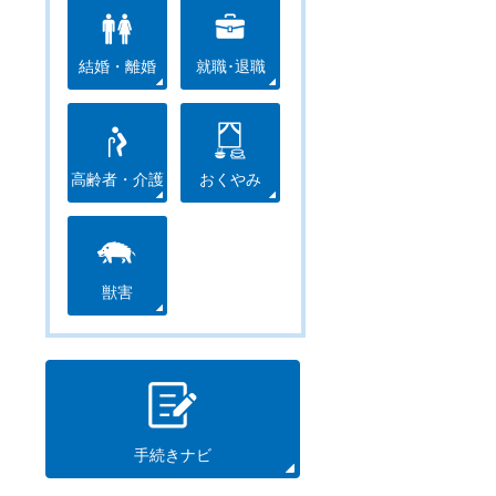
結婚・離婚
就職･退職
高齢者・介護
おくやみ
獣害
手続きナビ