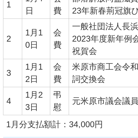
1
日
費
23年新春荊冠旗
一般社団法人長
1月1
会
2
2023年度新年
0日
費
祝賀会
1月1
会
米原市商工会令和
3
2日
費
詞交換会
1月2
弔
4
元米原市議会議
3日
慰
1月分支払額計：34,000円