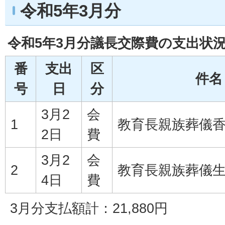
令和5年3月分
令和5年3月分議長交際費の支出状
番
支出
区
件名
号
日
分
3月2
会
1
教育長親族葬儀
2日
費
3月2
会
2
教育長親族葬儀
4日
費
3月分支払額計：21,880円