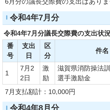
6月分の議長交際費の支出はあり
令和4年7月分
令和4年7月分議長交際費の支出状
番
支出
区
件名
号
日
分
7月2
激
滋賀県消防操法
1
2日
励
選手激励金
7月支払額計：10,000円
令和4年8月分