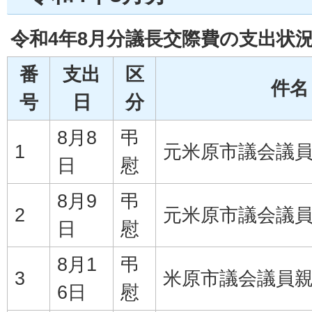
令和4年8月分議長交際費の支出状
番
支出
区
件名
号
日
分
8月8
弔
1
元米原市議会議
日
慰
8月9
弔
2
元米原市議会議
日
慰
8月1
弔
3
米原市議会議員
6日
慰