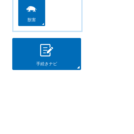
獣害
手続きナビ