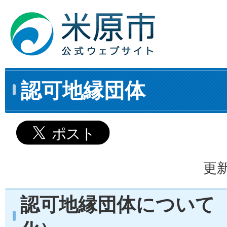
認可地縁団体
更新
認可地縁団体について