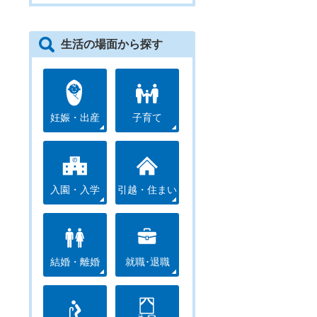
生活の場面から探す
妊娠・出産
子育て
入園・入学
引越・住まい
結婚・離婚
就職･退職