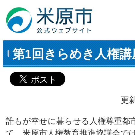
第1回きらめき人権講
更新
誰もが幸せに暮らせる人権尊重都
て、米原市人権教育推進協議会で