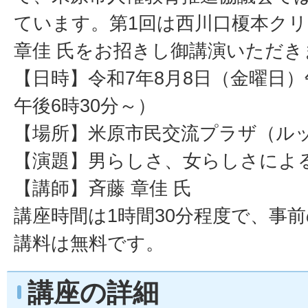
ています。第1回は西川口榎本ク
章佳 氏をお招きし御講演いただき
【日時】令和7年8月8日（金曜日
午後6時30分～）
【場所】米原市民交流プラザ（ル
【演題】男らしさ、女らしさによ
【講師】斉藤 章佳 氏
講座時間は1時間30分程度で、事
講料は無料です。
講座の詳細