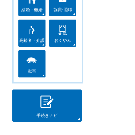
結婚・離婚
就職･退職
高齢者・介護
おくやみ
獣害
手続きナビ