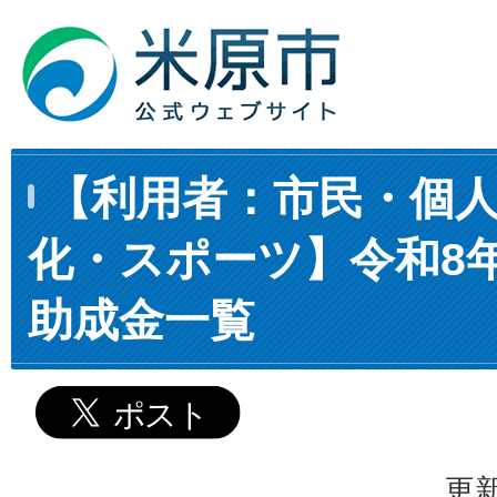
【利用者：市民・個
化・スポーツ】令和8年
助成金一覧
更新