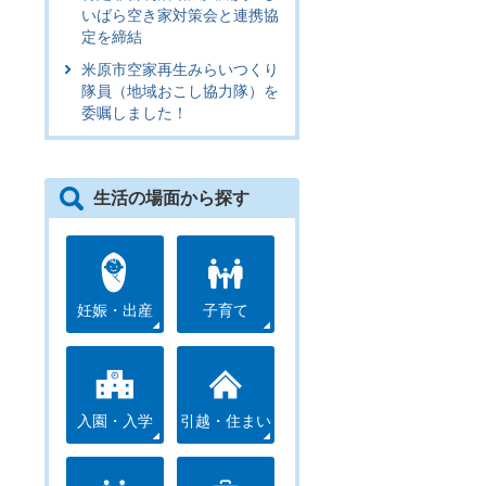
いばら空き家対策会と連携協
定を締結
米原市空家再生みらいつくり
隊員（地域おこし協力隊）を
委嘱しました！
生活の場面から探す
妊娠・出産
子育て
入園・入学
引越・住まい