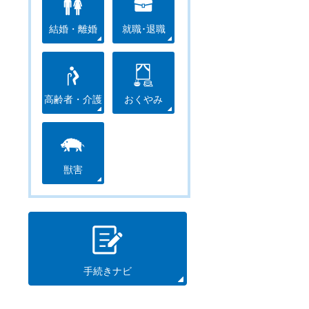
結婚・離婚
就職･退職
高齢者・介護
おくやみ
獣害
手続きナビ