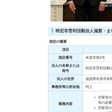
特定非営利活動法人滋賀・ま
指定の概要
項目
指定番号
米原市第2号
法人の名称または
特定非営利活動
商号
法人の住所
滋賀県米原市長岡
事務所等の所在地
同上
空家等の
等の必要
業務内容
空家等の