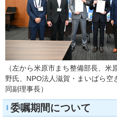
（左から米原市まち整備部長、米
野氏、NPO法人滋賀・まいばら空
同副理事長）
委嘱期間について