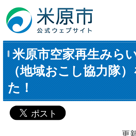
米原市空家再生みら
（地域おこし協力隊）
た！
更新