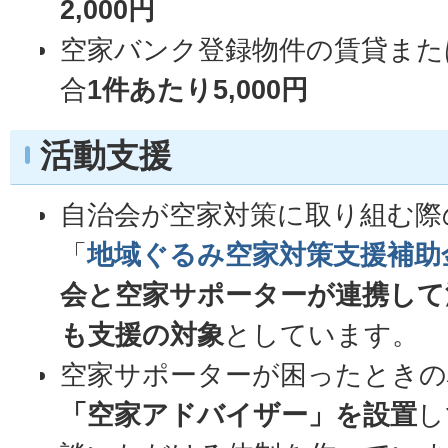
2,000円
空家バンク登録物件の賃貸また
合
1件あたり5,000円
活動支援
自治会が空家対策に取り組む際
「
地域ぐるみ空家対策支援補助
会と空家サポーターが連携して
も支援の対象
としています。
空家サポーターが困ったときの
「空家アドバイザー」を設置
し