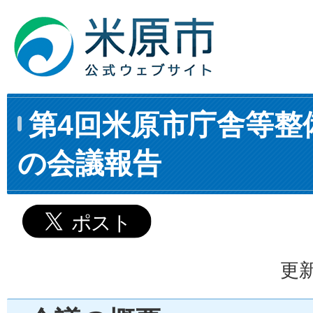
第4回米原市庁舎等整
の会議報告
更新