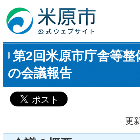
第2回米原市庁舎等整
の会議報告
更新