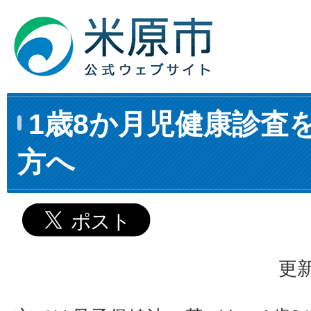
1歳8か月児健康診査
方へ
更新