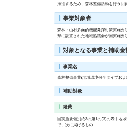
推進するため、森林整備活動を行う団
事業対象者
森林・山村多面的機能発揮対策実施要領(
県に設置された地域協議会が国実施要領
対象となる事業と補助金
事業名
森林整備事業(地域環境保全タイプおよ
補助対象
経費
国実施要領別紙3の第1の(3)の表中
で、次に掲げるもの