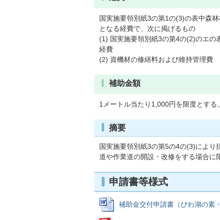
国実施要領別紙3の第1の(3)の表中
となる経費で、次に掲げるもの
(1) 国実施要領別紙3の第4の(2)の
経費
(2) 資機材の修繕料および維持管理費
補助金額
1メートル当たり1,000円を限度とする
摘要
国実施要領別紙3の第5の4の(3)に
道や作業道の開設・改修をする場合に
申請書等様式
補助金交付申請書（びわ湖の素・米原森