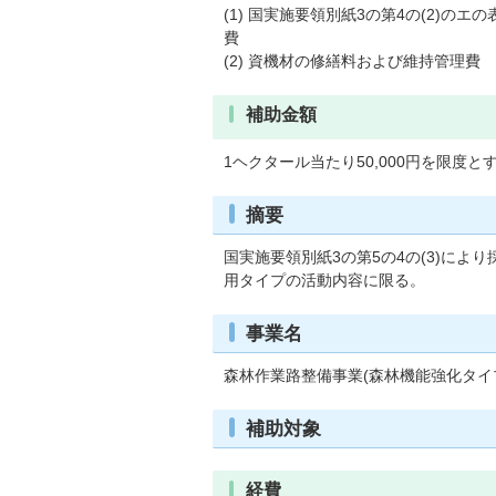
(1) 国実施要領別紙3の第4の(2)
費
(2) 資機材の修繕料および維持管理費
補助金額
1ヘクタール当たり50,000円を限度と
摘要
国実施要領別紙3の第5の4の(3)に
用タイプの活動内容に限る。
事業名
森林作業路整備事業(森林機能強化タイ
補助対象
経費