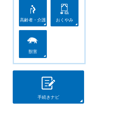
高齢者・介護
おくやみ
獣害
手続きナビ