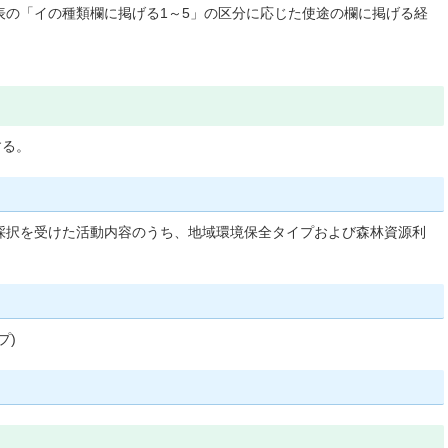
のエの表の「イの種類欄に掲げる1～5」の区分に応じた使途の欄に掲げる経
する。
より採択を受けた活動内容のうち、地域環境保全タイプおよび森林資源利
プ)