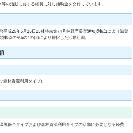
体等の活動に要する経費に対し補助金を交付しています。
平成25年5月16日25林整森第74号林野庁長官通知)別紙1により滋賀
別紙3の第5の4の(3)により採択した活動組織。
額
び森林資源利用タイプ)
地域環境保全タイプおよび森林資源利用タイプの活動に必要となる経費