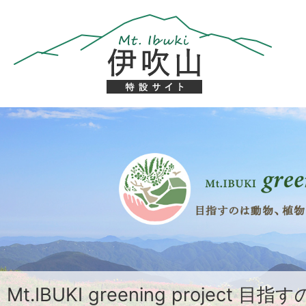
2
枚
目
の
ス
ラ
イ
Mt.IBUKI greening projec