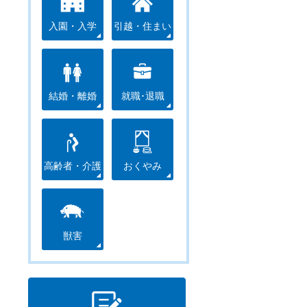
入園・入学
引越・住まい
結婚・離婚
就職･退職
高齢者・介護
おくやみ
獣害