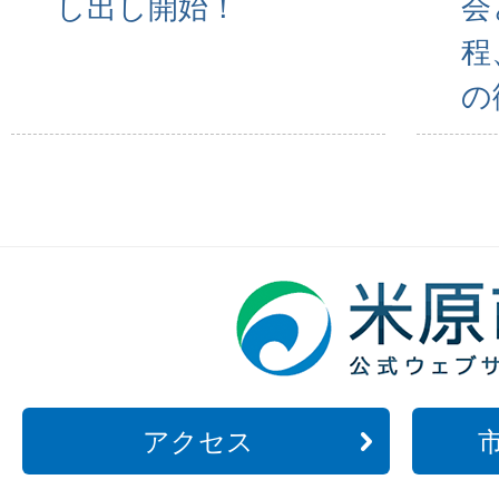
し出し開始！
会
程
の
アクセス