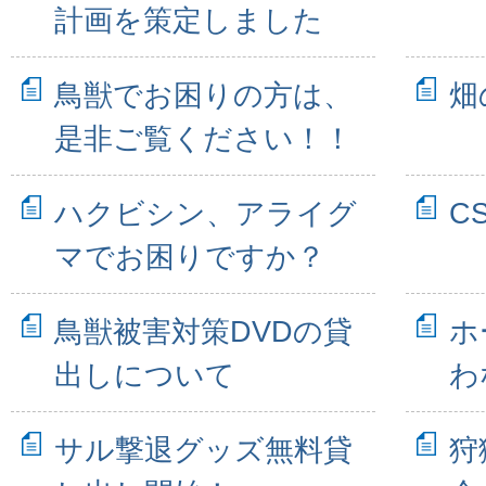
計画を策定しました
鳥獣でお困りの方は、
畑
是非ご覧ください！！
ハクビシン、アライグ
C
マでお困りですか？
鳥獣被害対策DVDの貸
ホ
出しについて
わ
サル撃退グッズ無料貸
狩