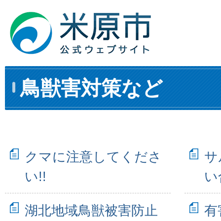
鳥獣害対策など
クマに注意してくださ
サ
い!!
い
湖北地域鳥獣被害防止
有