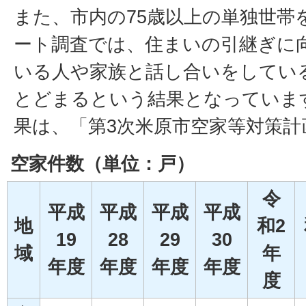
また、市内の75歳以上の単独世帯
ート調査では、住まいの引継ぎに
いる人や家族と話し合いをしてい
とどまるという結果となっていま
果は、「第3次米原市空家等対策計
空家件数（単位：戸）
令
平成
平成
平成
平成
地
和2
19
28
29
30
域
年
年度
年度
年度
年度
度