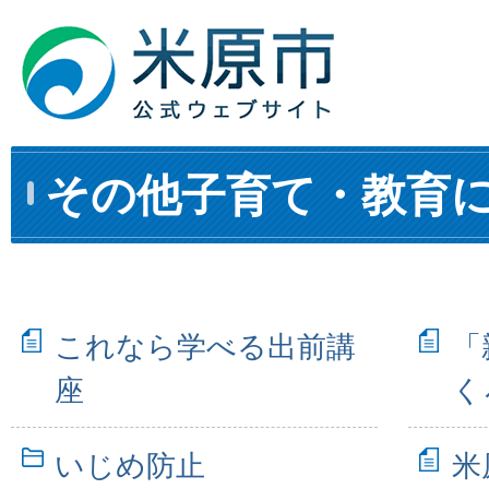
その他子育て・教育
これなら学べる出前講
「
座
く
いじめ防止
米