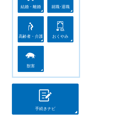
結婚・離婚
就職･退職
高齢者・介護
おくやみ
獣害
手続きナビ