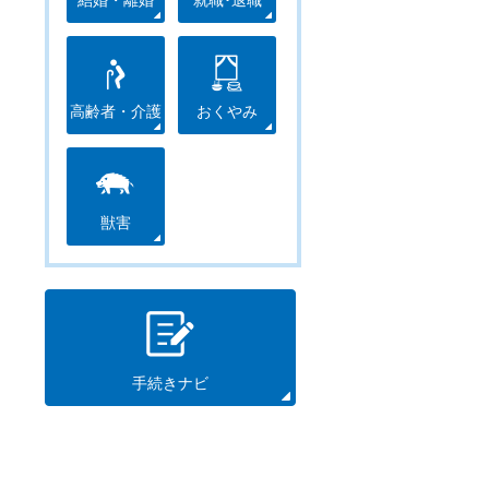
結婚・離婚
就職･退職
高齢者・介護
おくやみ
獣害
手続きナビ