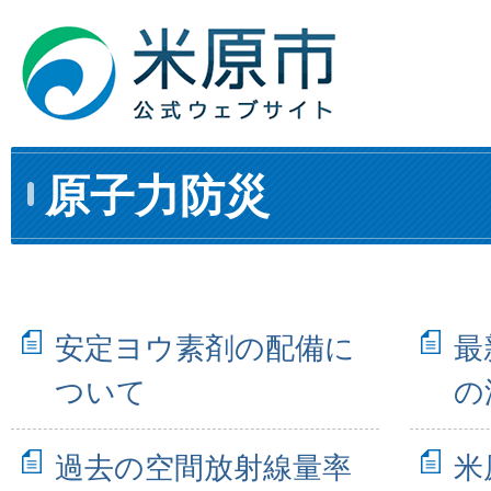
原子力防災
安定ヨウ素剤の配備に
最
ついて
の
過去の空間放射線量率
米