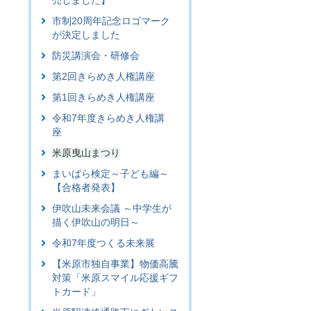
売しました】
市制20周年記念ロゴマーク
が決定しました
防災講演会・研修会
第2回きらめき人権講座
第1回きらめき人権講座
令和7年度きらめき人権講
座
米原曳山まつり
まいばら検定～子ども編～
【合格者発表】
伊吹山未来会議 ～中学生が
描く伊吹山の明日～
令和7年度つくる未来展
【米原市独自事業】物価高騰
対策「米原スマイル応援ギフ
トカード」