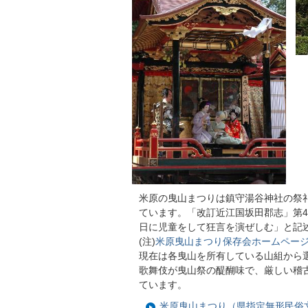
米原の曳山まつりは鎮守湯谷神社の祭
ています。「改訂近江国坂田郡志」第4
日に児童をして狂言を演ぜしむ」と記
(注)
米原曳山まつり保存会ホームペー
現在は各曳山を所有している山組から
歌舞伎が曳山祭の醍醐味で、厳しい稽
ています。
米原曳山まつり（県指定無形民俗