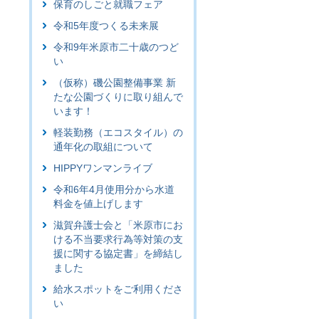
保育のしごと就職フェア
令和5年度つくる未来展
令和9年米原市二十歳のつど
い
（仮称）磯公園整備事業 新
たな公園づくりに取り組んで
います！
軽装勤務（エコスタイル）の
通年化の取組について
HIPPYワンマンライブ
令和6年4月使用分から水道
料金を値上げします
滋賀弁護士会と「米原市にお
ける不当要求行為等対策の支
援に関する協定書」を締結し
ました
給水スポットをご利用くださ
い