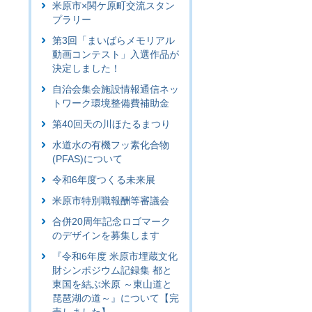
米原市×関ケ原町交流スタン
プラリー
第3回「まいばらメモリアル
動画コンテスト」入選作品が
決定しました！
自治会集会施設情報通信ネッ
トワーク環境整備費補助金
第40回天の川ほたるまつり
水道水の有機フッ素化合物
(PFAS)について
令和6年度つくる未来展
米原市特別職報酬等審議会
合併20周年記念ロゴマーク
のデザインを募集します
『令和6年度 米原市埋蔵文化
財シンポジウム記録集 都と
東国を結ぶ米原 ～東山道と
琵琶湖の道～』について【完