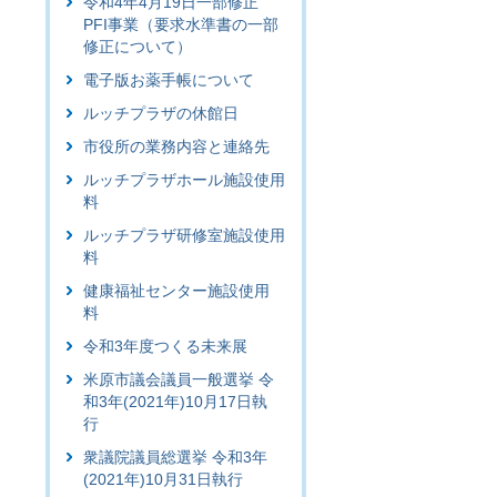
令和4年4月19日一部修正
PFI事業（要求水準書の一部
修正について）
電子版お薬手帳について
ルッチプラザの休館日
市役所の業務内容と連絡先
ルッチプラザホール施設使用
料
ルッチプラザ研修室施設使用
料
健康福祉センター施設使用
料
令和3年度つくる未来展
米原市議会議員一般選挙 令
和3年(2021年)10月17日執
行
衆議院議員総選挙 令和3年
(2021年)10月31日執行