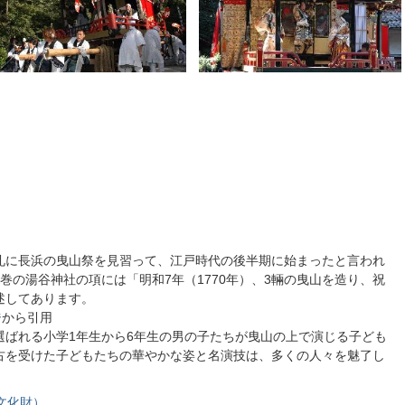
礼に長浜の曳山祭を見習って、江戸時代の後半期に始まったと言われ
巻の湯谷神社の項には「明和7年（1770年）、3輛の曳山を造り、祝
述してあります。
ジ
から引用
選ばれる小学1年生から6年生の男の子たちが曳山の上で演じる子ども
古を受けた子どもたちの華やかな姿と名演技は、多くの人々を魅了し
文化財）