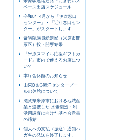
米原駅連絡通路下にぎわいス
ペース出店スケジュール
令和8年4月から「伊吹窓口
センター」・「近江窓口セン
ター」がスタートします
衆議院議員総選挙（米原市開
票区）投・開票結果
『米原スマイル応援ギフトカ
ード』市内で使えるお店につ
いて
本庁舎休館のお知らせ
山東B＆G海洋センタープー
ルの休館について
滋賀県米原市における地域産
業と連携した 水素製造・利
活用調査に向けた基本合意書
の締結
個人への支払（振込）通知ハ
ガキの発送を終了します。