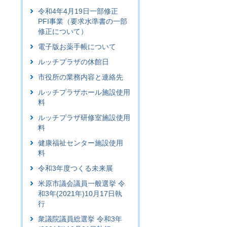
令和4年4月19日一部修正
PFI事業（要求水準書の一部
修正について）
電子版お薬手帳について
ルッチプラザの休館日
市役所の業務内容と連絡先
ルッチプラザホール施設使用
料
ルッチプラザ研修室施設使用
料
健康福祉センター施設使用
料
令和3年度つくる未来展
米原市議会議員一般選挙 令
和3年(2021年)10月17日執
行
衆議院議員総選挙 令和3年