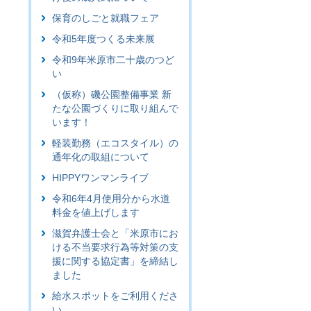
保育のしごと就職フェア
令和5年度つくる未来展
令和9年米原市二十歳のつど
い
（仮称）磯公園整備事業 新
たな公園づくりに取り組んで
います！
軽装勤務（エコスタイル）の
通年化の取組について
HIPPYワンマンライブ
令和6年4月使用分から水道
料金を値上げします
滋賀弁護士会と「米原市にお
ける不当要求行為等対策の支
援に関する協定書」を締結し
ました
給水スポットをご利用くださ
い