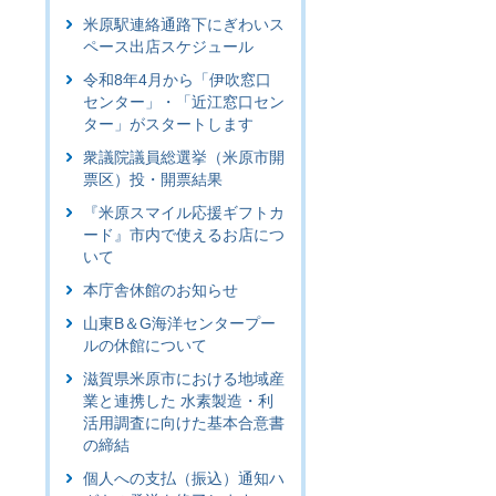
米原駅連絡通路下にぎわいス
ペース出店スケジュール
令和8年4月から「伊吹窓口
センター」・「近江窓口セン
ター」がスタートします
衆議院議員総選挙（米原市開
票区）投・開票結果
『米原スマイル応援ギフトカ
ード』市内で使えるお店につ
いて
本庁舎休館のお知らせ
山東B＆G海洋センタープー
ルの休館について
滋賀県米原市における地域産
業と連携した 水素製造・利
活用調査に向けた基本合意書
の締結
個人への支払（振込）通知ハ