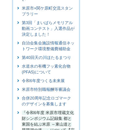
米原市×関ケ原町交流スタン
プラリー
第3回「まいばらメモリアル
動画コンテスト」入選作品が
決定しました！
自治会集会施設情報通信ネッ
トワーク環境整備費補助金
第40回天の川ほたるまつり
水道水の有機フッ素化合物
(PFAS)について
令和6年度つくる未来展
米原市特別職報酬等審議会
合併20周年記念ロゴマーク
のデザインを募集します
『令和6年度 米原市埋蔵文化
財シンポジウム記録集 都と
東国を結ぶ米原 ～東山道と