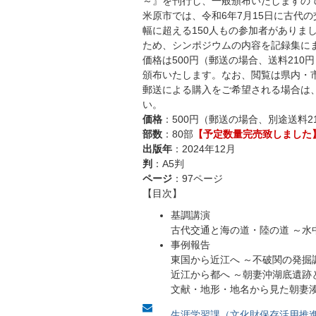
～』を刊行し、一般頒布いたしますの
米原市では、令和6年7月15日に古代
幅に超える150人もの参加者がありま
ため、シンポジウムの内容を記録集に
価格は500円（郵送の場合、送料21
頒布いたします。なお、閲覧は県内・
郵送による購入をご希望される場合は
い。
価格
：500円（郵送の場合、別途送料2
部数
：80部
【予定数量完売致しました
出版年
：2024年12月
判
：A5判
ページ
：97ページ
【目次】
基調講演
古代交通と海の道・陸の道 ～水
事例報告
東国から近江へ ～不破関の発掘
近江から都へ ～朝妻沖湖底遺跡
文献・地形・地名から見た朝妻湊
生涯学習課（文化財保存活用推