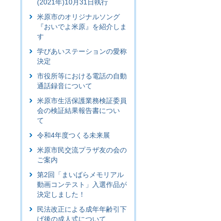
(2021年)10月31日執行
米原市のオリジナルソング
『おいでよ米原』を紹介しま
す
学びあいステーションの愛称
決定
市役所等における電話の自動
通話録音について
米原市生活保護業務検証委員
会の検証結果報告書につい
て
令和4年度つくる未来展
米原市民交流プラザ友の会の
ご案内
第2回「まいばらメモリアル
動画コンテスト」入選作品が
決定しました！
民法改正による成年年齢引下
げ後の成人式について