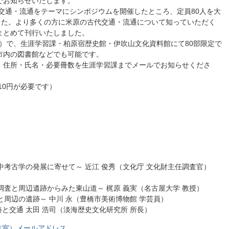
でお知らせいたします。
の交通・流通をテーマにシンポジウムを開催したところ、定員80人を大
した。より多くの方に米原の古代交通・流通について知っていただく
まとめて刊行いたしました。
0円）で、生涯学習課・柏原宿歴史館・伊吹山文化資料館にて80部限定で
市内の図書館などでも可能です。
、住所・氏名・必要冊数を生涯学習課までメールでお知らせくださ
10円が必要です）
】
中考古学の発展に寄せて～ 近江 俊秀（文化庁 文化財主任調査官）
調査と周辺遺跡からみた東山道～ 梶原 義実（名古屋大学 教授）
と周辺の遺跡～ 中川 永（豊橋市美術博物館 学芸員）
と交通 太田 浩司（淡海歴史文化研究所 所長）
進室）メールアドレス