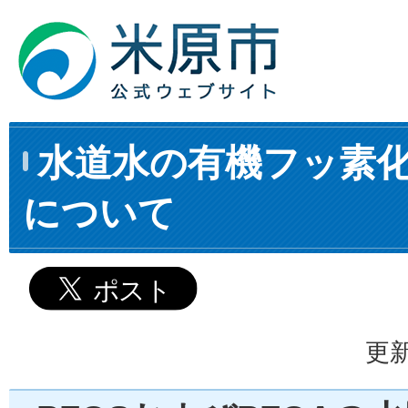
水道水の有機フッ素化合
について
更新