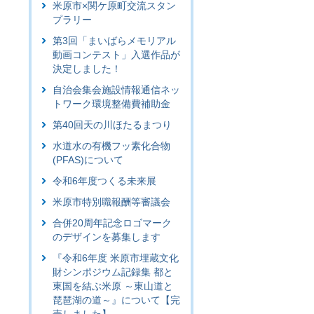
米原市×関ケ原町交流スタン
プラリー
第3回「まいばらメモリアル
動画コンテスト」入選作品が
決定しました！
自治会集会施設情報通信ネッ
トワーク環境整備費補助金
第40回天の川ほたるまつり
水道水の有機フッ素化合物
(PFAS)について
令和6年度つくる未来展
米原市特別職報酬等審議会
合併20周年記念ロゴマーク
のデザインを募集します
『令和6年度 米原市埋蔵文化
財シンポジウム記録集 都と
東国を結ぶ米原 ～東山道と
琵琶湖の道～』について【完