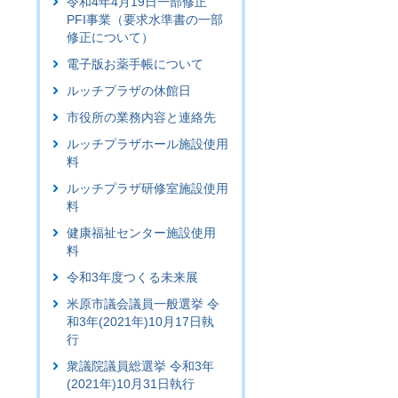
令和4年4月19日一部修正
PFI事業（要求水準書の一部
修正について）
電子版お薬手帳について
ルッチプラザの休館日
市役所の業務内容と連絡先
ルッチプラザホール施設使用
料
ルッチプラザ研修室施設使用
料
健康福祉センター施設使用
料
令和3年度つくる未来展
米原市議会議員一般選挙 令
和3年(2021年)10月17日執
行
衆議院議員総選挙 令和3年
(2021年)10月31日執行