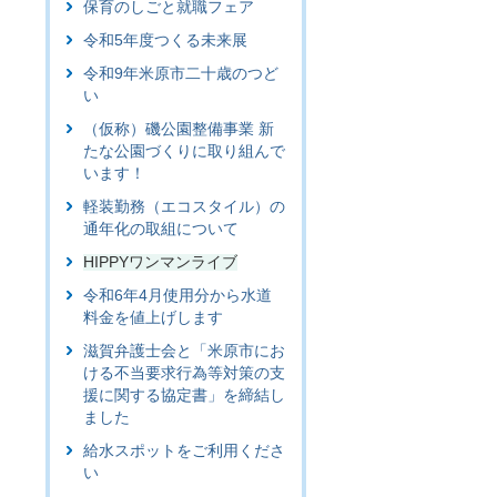
保育のしごと就職フェア
令和5年度つくる未来展
令和9年米原市二十歳のつど
い
（仮称）磯公園整備事業 新
たな公園づくりに取り組んで
います！
軽装勤務（エコスタイル）の
通年化の取組について
HIPPYワンマンライブ
令和6年4月使用分から水道
料金を値上げします
滋賀弁護士会と「米原市にお
ける不当要求行為等対策の支
援に関する協定書」を締結し
ました
給水スポットをご利用くださ
い