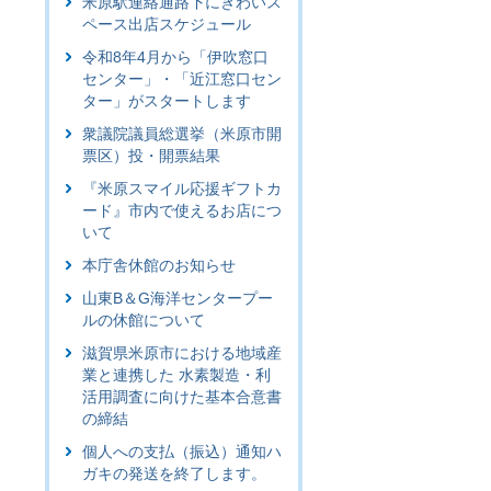
米原駅連絡通路下にぎわいス
ペース出店スケジュール
令和8年4月から「伊吹窓口
センター」・「近江窓口セン
ター」がスタートします
衆議院議員総選挙（米原市開
票区）投・開票結果
『米原スマイル応援ギフトカ
ード』市内で使えるお店につ
いて
本庁舎休館のお知らせ
山東B＆G海洋センタープー
ルの休館について
滋賀県米原市における地域産
業と連携した 水素製造・利
活用調査に向けた基本合意書
の締結
個人への支払（振込）通知ハ
ガキの発送を終了します。