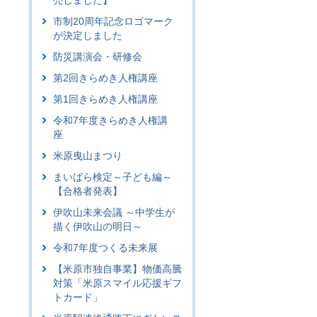
売しました】
市制20周年記念ロゴマーク
が決定しました
防災講演会・研修会
第2回きらめき人権講座
第1回きらめき人権講座
令和7年度きらめき人権講
座
米原曳山まつり
まいばら検定～子ども編～
【合格者発表】
伊吹山未来会議 ～中学生が
描く伊吹山の明日～
令和7年度つくる未来展
【米原市独自事業】物価高騰
対策「米原スマイル応援ギフ
トカード」