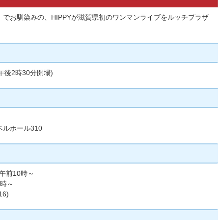
」でお馴染みの、
HIPPY
が滋賀県初のワンマンライブをルッチプラザ
(午後2時30分開場)
ルホール310
)午前10時～
0時～
6)