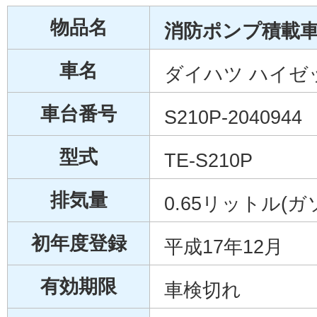
物品名
消防ポンプ積載車 
車名
ダイハツ ハイゼ
車台番号
S210P-2040944
型式
TE-S210P
排気量
0.65リットル(ガ
初年度登録
平成17年12月
有効期限
車検切れ