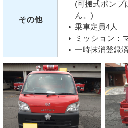
(可搬式ポンプ
ん。)
その他
乗車定員4人
ミッション：
一時抹消登録