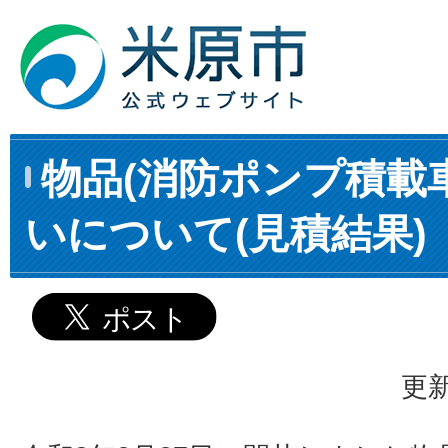
物品(消防ポンプ積載車
いについて(見積結果)
更新