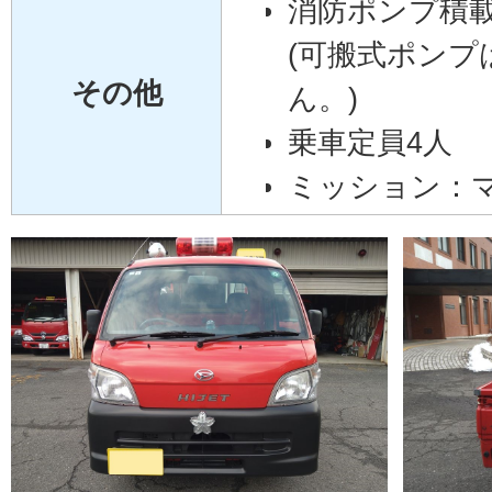
消防ポンプ積
(可搬式ポンプ
その他
ん。)
乗車定員4人
ミッション：