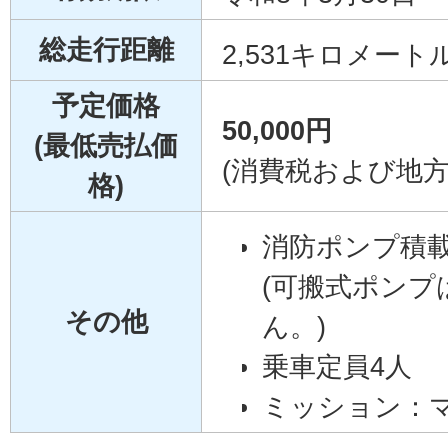
総走行距離
2,531キロメート
予定価格
50,000円
(最低売払価
(消費税および地
格)
消防ポンプ積
(可搬式ポンプ
その他
ん。)
乗車定員4人
ミッション：