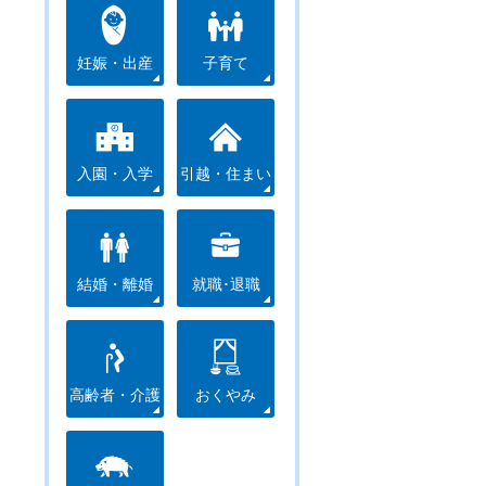
妊娠・出産
子育て
入園・入学
引越・住まい
結婚・離婚
就職･退職
高齢者・介護
おくやみ