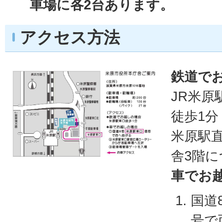
車場に各2台あります。
アクセス方法
鉄道で
JR米原
徒歩1分
米原駅
舎3階
車でお
国道
号で